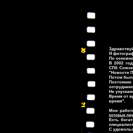
Здравствуй
Я фотогра
По основно
В 2002 го
СПб Союзе
"Новости П
Потом была
Постоянн
сотрудник
Не упускаю
Время от в
время".
Мои работ
которые пе
Есть бога
специалист
С удовольс