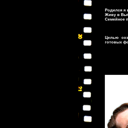
Родился я в
Живу в Выб
Семейное п
Целью соз
готовых ф