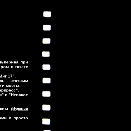
льперина при
ром в газете
Миг 17".
юсь штатным
 и мосты.
ерпресс".
я" и "Невское
сквы.
(Издания
ами и просто