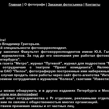
Главная
|
О фотографе
|
Заказная фотосъемка
|
Контакты
те!
ф Владимир Григорьев.
й специальности фотокорреспондент.
ду закончил Факультет фотокорреспондентов имени Ю.А. Га
 журналистов. За год до его окончания уже работал фотоко
етербурга".
 газета "Метро", журнал "Путевой", журнал для подростков "
о сотрудничаю с театром "Приют комедианта". Явля
ом ОАО "Пилон", фотографирую построенные ими набережные
 случая продать свои работы через сайт фото-агентства "Инт
ремени сотрудничаю с журналом "Колеса", газетами "Извести
ы можно обнаружить и в других изданиях Петербурга и Мо
чатали мои фотографии)
тый опыт сотрудничества с Pr отделами, рекламными отдел
ами по связям с общественностью многих организаций.
твием принимаю заказы и от частных лиц.